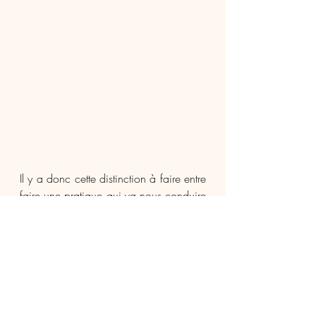
Il y a donc cette distinction à faire entre 
faire une pratique qui va nous conduire 
au sommeil ou faire une pratique qui 
va nous conduire à Turiya. Le Yoga 
Nidra serait la deuxième pratique 
même si elle peut également favoriser 
la première option. Je vais m'arrêter ici 
pour cette première description du Yoga 
Nidra en espérant que ça vous ait 