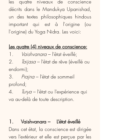
les quatre niveaux de conscience 
décrits dans le Mandukya Upanishad, 
un des textes philosophiques hindous 
important qui est à l'origine (ou 
l'origine) du Yoga Nidra. Les voici:
Les quatre (4) niveaux de conscience:
1.     
Vaishvanara
 – l’état éveillé;
2.     
Taijasa
 – l’état de rêve (éveillé ou 
endormi);
3.     
Prajna
 – l’état de sommeil 
profond;
4.     
Turya
 – l’état ou l’expérience qui 
va au-delà de toute description.
1.     Vaishvanara –    L’état éveillé
Dans cet état, la conscience est dirigée 
vers l’extérieur et elle est perçue par les 