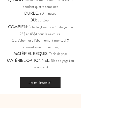
Les lundis matins de 6h30 à 7h00
pendant quatre semaines
DURÉE
:
30 minutes
OÙ:
Sur Zoom
COMBIEN
:
Échelle glissante à l'unité (entre
25$ et 45$) pour les 4 cours
OU s'abonner à l
'abonnement mensuel
(1
renouvellement minimum)
MATÉRIEL REQUIS
:
Tapis de yoga
MATÉRIEL OPTIONNEL
:
Bloc de yoga (ou
livre épais)
Je m'inscris!